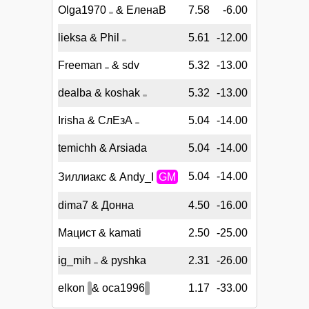
Olga1970
& ЕленаВ
7.58
-6.00
lieksa & Phil
5.61
-12.00
Freeman
& sdv
5.32
-13.00
dealba & koshak
5.32
-13.00
Irisha & СлЕзА
5.04
-14.00
temichh & Arsiada
5.04
-14.00
5.04
-14.00
Зиллиакс & Andy_I
GM
dima7 & Донна
4.50
-16.00
Мацист & kamati
2.50
-25.00
ig_mih
& pyshka
2.31
-26.00
elkon
& oca1996
1.17
-33.00