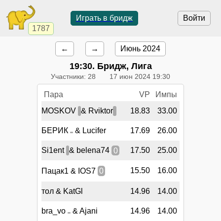
Играть в бридж
Войти
1787
←
→
Июнь 2024
19:30
. Бридж, Лига
Участники: 28
17 июн 2024 19:30
Пара
VP
Импы
MOSKOV
& Rviktor
18.83
33.00
БЕРИК
& Lucifer
17.69
26.00
Si1ent
& belena74
0
17.50
25.00
15.50
16.00
Пацак1 & IOS7
0
тол & KatGl
14.96
14.00
bra_vo
& Ajani
14.96
14.00