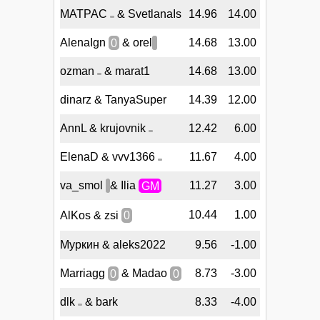
MATPAC
& SvetlanaIs
14.96
14.00
AlenaIgn
0
& orel
14.68
13.00
ozman
& marat1
14.68
13.00
dinarz & TanyaSuper
14.39
12.00
AnnL & krujovnik
12.42
6.00
ElenaD & vvv1366
11.67
4.00
va_smol
& Ilia
GM
11.27
3.00
10.44
1.00
AlKos & zsi
0
Муркин & aleks2022
9.56
-1.00
Marriagg
0
& Madao
0
8.73
-3.00
dlk
& bark
8.33
-4.00