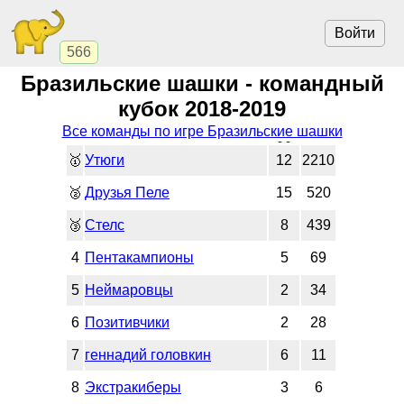
Войти
566
Бразильские шашки - командный
кубок 2018-2019
Все команды по игре Бразильские шашки
🥇
Утюги
12
2210
🥈
Друзья Пеле
15
520
🥉
Стелс
8
439
4
Пентакампионы
5
69
5
Неймаровцы
2
34
6
Позитивчики
2
28
7
геннадий головкин
6
11
8
Экстракиберы
3
6