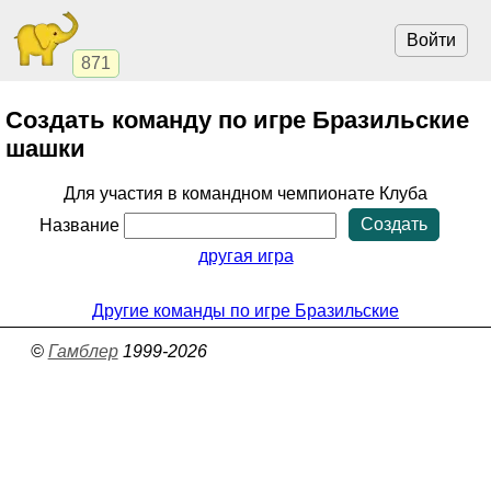
Войти
871
Создать команду по игре Бразильские
шашки
Для участия в командном чемпионате Клуба
Название
Создать
другая игра
Другие команды по игре Бразильские
©
Гамблер
1999-2026