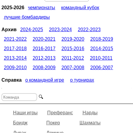
2025-2026
чемпионаты
командный кубок
лучшие бомбардиры
Архив
2024-2025
2023-2024
2022-2023
2021-2022
2020-2021
2019-2020
2018-2019
2017-2018
2016-2017
2015-2016
2014-2015
2013-2014
2012-2013
2011-2012
2010-2011
2009-2010
2008-2009
2007-2008
2006-2007
Справка
о командной игре
о турнирах
🔍
Наши игры
Преферанс
Нарды
Бридж
Покер
Шахматы
Дурак
Домино