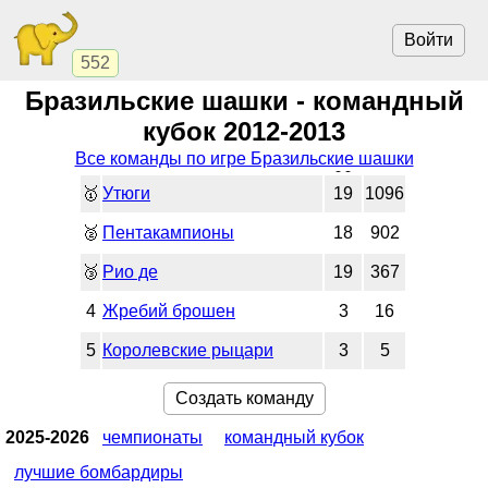
Войти
552
Бразильские шашки - командный
кубок 2012-2013
Все команды по игре Бразильские шашки
🥇
Утюги
19
1096
🥈
Пентакампионы
18
902
🥉
Рио де
19
367
4
Жребий брошен
3
16
5
Королевские рыцари
3
5
Создать команду
2025-2026
чемпионаты
командный кубок
лучшие бомбардиры