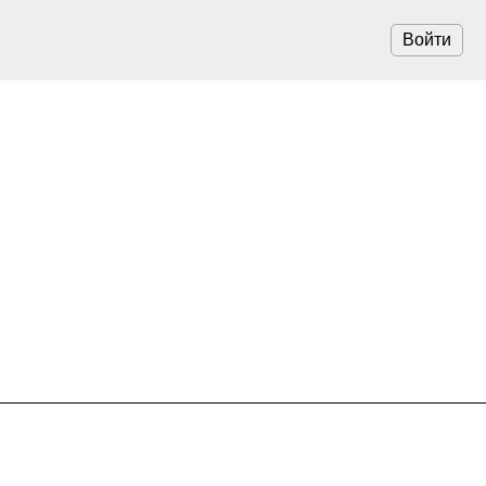
Войти