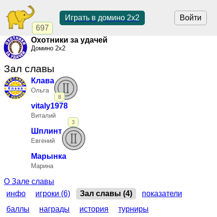
Играть в домино 2x2
Войти
697
Охотники за удачей
Домино 2x2
Зал славы
Клава
Ольга
8
vitaly1978
Виталий
3
Шплинт
Евгений
Марынка
Марина
О Зале славы
инфо
игроки (6)
Зал славы (4)
показатели
баллы
награды
история
турниры