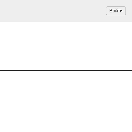
Войти