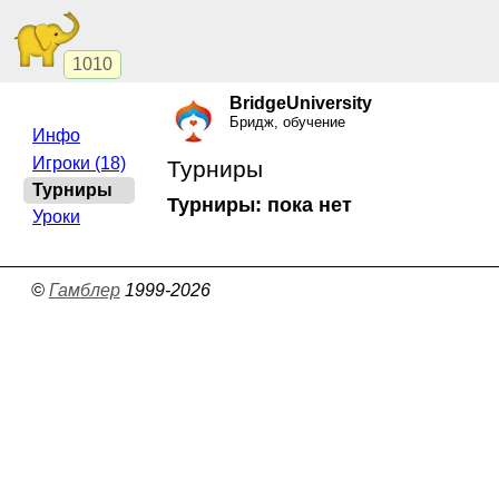
1010
BridgeUniversity
Бридж, обучение
Инфо
Игроки (18)
Турниры
Турниры
Турниры: пока нет
Уроки
©
Гамблер
1999-2026