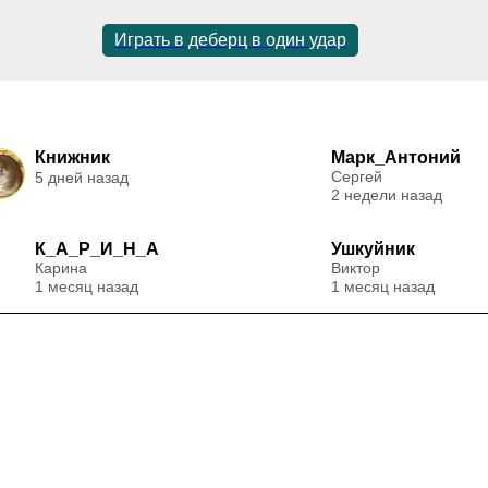
Играть в деберц в один удар
Книжник
Марк_Антоний
Сергей
5 дней назад
2 недели назад
К_А_Р_И_Н_А
Ушкуйник
Карина
Виктор
1 месяц назад
1 месяц назад