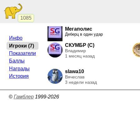
1085
Мегаполис
Деберц в один удар
Инфо
СКУМБР (C)
Игроки (7)
Владимир
Показатели
1 месяц назад
Баллы
Награды
slawa10
История
Вячеслав
3 недели назад
©
Гамблер
1999-2026