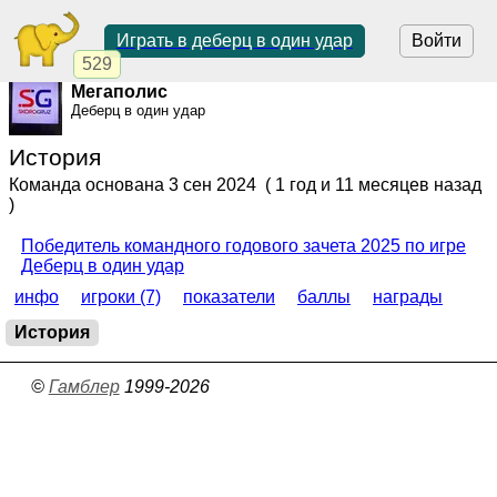
Играть в деберц в один удар
Войти
529
Мегаполис
Деберц в один удар
История
Команда основана
3 сен 2024
( 1 год и 11 месяцев назад
)
Победитель командного годового зачета 2025 по игре
Деберц в один удар
инфо
игроки (7)
показатели
баллы
награды
История
©
Гамблер
1999-2026