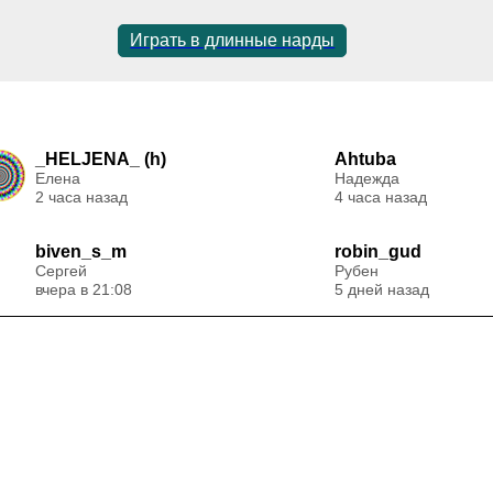
Играть в длинные нарды
_HELJENA_ (h)
Ahtuba
Елена
Надежда
2 часа назад
4 часа назад
biven_s_m
robin_gud
Сергей
Рубен
вчера в 21:08
5 дней назад