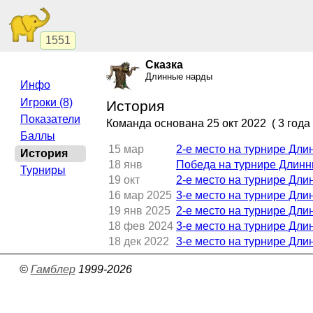
1551
Сказка
Длинные нарды
Инфо
Игроки (8)
История
Показатели
Команда основана
25 окт 2022
( 3 года
Баллы
15 мар
2-е место на турнире Дл
История
18 янв
Победа на турнире Длинн
Турниры
19 окт
2-е место на турнире Дл
16 мар 2025
3-е место на турнире Дл
19 янв 2025
2-е место на турнире Дл
18 фев 2024
3-е место на турнире Дл
18 дек 2022
3-е место на турнире Дл
©
Гамблер
1999-2026