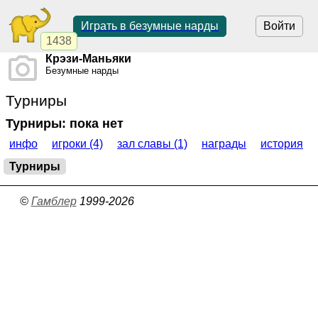
Играть в безумные нарды
Войти
1438
Крэзи-Маньяки
Безумные нарды
Турниры
Турниры: пока нет
инфо
игроки (4)
зал славы (1)
награды
история
Турниры
©
Гамблер
1999-2026