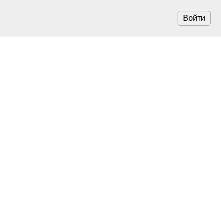
Войти