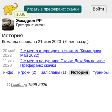
Играть в преферанс: скачки
Войти
1036
Эскадрон РР
Преферанс: скачки
История
Команда основана
21 июл 2020
( 6 лет назад )
20 май
2-е место в турнире по скачкам (Командник
2022
Май 2022)
11 дек
2-е место на турнире Скачки Декабрь по игре
2020
Преферанс: скачки
инфо
игроки (2)
зал славы (1)
История
турниры
©
Гамблер
1999-2026