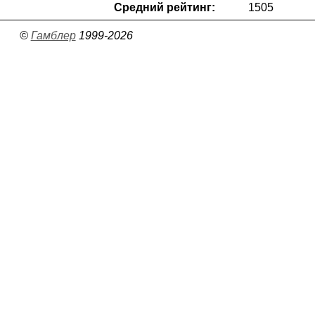
Средний рейтинг:
1505
©
Гамблер
1999-2026