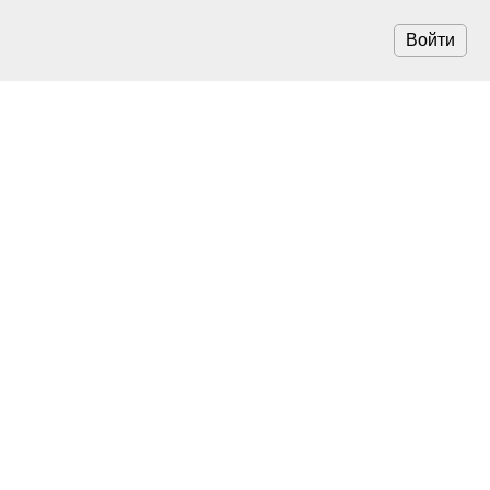
Войти