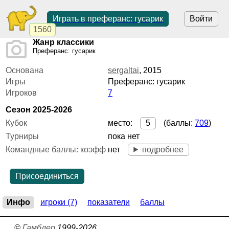
Играть в преферанс: гусарик
Войти
1560
Жанр классики
Преферанс: гусарик
Основана
sergaltai
,
2015
Игры
Преферанс: гусарик
Игроков
7
Сезон 2025-2026
место:
5
(баллы:
709
)
Кубок
Турниры
пока нет
нет
подробнее
Командные баллы: коэфф
Присоединиться
Инфо
игроки (7)
показатели
баллы
©
Гамблер
1999-2026