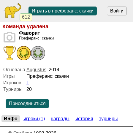
Играть в преферанс: скачки
Войти
612
Команда удалена
Фаворит
Преферанс: скачки
Основана
Augustus
,
2014
Игры
Преферанс: скачки
Игроков
1
Турниры
20
Присоединиться
Инфо
игроки (1)
награды
история
турниры