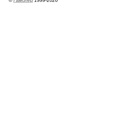
©
Гамблер
1999-2026