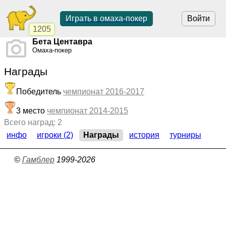
Играть в омаха-покер
Войти
1205
Бета Центавра
Омаха-покер
Награды
Победитель
чемпионат 2016-2017
3 место
чемпионат 2014-2015
Всего наград: 2
инфо
игроки (2)
Награды
история
турниры
©
Гамблер
1999-2026