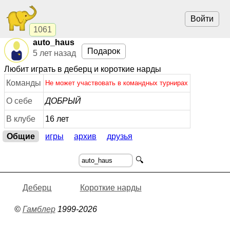
Войти
1061
auto_haus
Подарок
5 лет назад
Любит играть в деберц и короткие нарды
Команды
Не может участвовать в командных турнирах
О себе
ДОБРЫЙ
В клубе
16 лет
Общие
игры
архив
друзья
🔍
Деберц
Короткие нарды
©
Гамблер
1999-2026