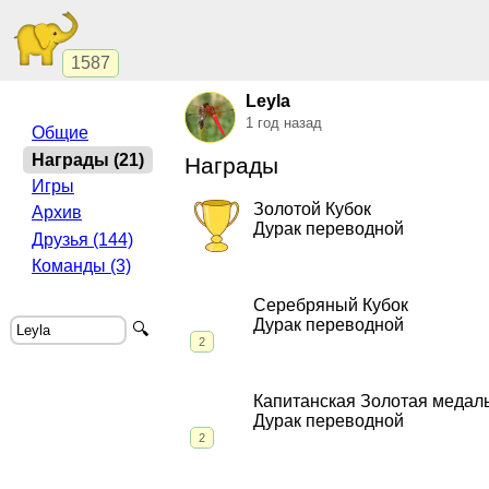
1587
Leyla
1 год назад
Общие
Награды (21)
Награды
Игры
Золотой Кубок
Архив
Дурак переводной
Друзья (144)
Команды (3)
2015, Дурак переводной.
"Путь к Ол
Серебряный Кубок
Дурак переводной
🔍
2
2016, Дурак переводной.
"Путь к Ол
2014, Дурак переводной.
"Путь к Ол
Капитанская Золотая медал
Дурак переводной
2
2016, Дурак переводной.
"Путь к Ол
2015, Дурак переводной.
"Путь к Ол