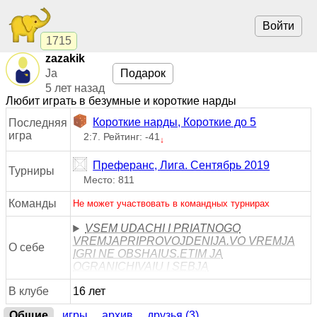
Войти
1715
zazakik
Ja
Подарок
5 лет назад
Любит играть в безумные и короткие нарды
Короткие нарды, Короткие до 5
Последняя
игра
2:7. Рейтинг: -41
↓
Преферанс, Лига. Сентябрь 2019
Турниры
Место: 811
Команды
Не может участвовать в командных турнирах
VSEM UDACHI I PRIATNOGO
VREMJAPRIPROVOJDENIJA.VO VREMJA
О себе
IGRI NE OBSHAIUS.ETIM JA
OGRANICHIVAIU I SEBJA
В клубе
16 лет
Общие
игры
архив
друзья (3)