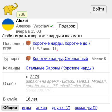
Войти
736
Alexei
Подарок
Алексей, Wroclaw
✔
вчера в 13:03
Любит играть в короткие нарды и шахматы
Короткие нарды, Короткие до 7
Последняя
игра
3:8. Рейтинг: -13
↓
Турниры
Короткие нарды, Смешанный
Место: 5
Команды
Стальные Бароны (Короткие нарды)
2276
играют на время - Lida33, Tank01, Mxedari,
О себе
карида, alex__77, mixa82mixa, Baha,
Sergey09, VV_,
В клубе
16 лет
Общие
игры
архив
друзья (7)
команды (1)