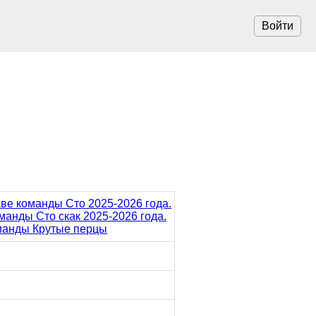
Войти
ве команды Сто 2025-2026 года.
манды Сто скак 2025-2026 года.
оманды Крутые перцы