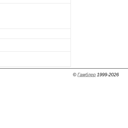
©
Гамблер
1999-2026