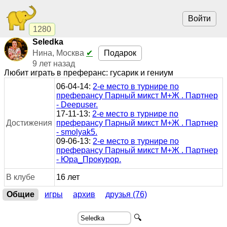
Войти
1280
Seledka
Подарок
Нина, Москва
✔
9 лет назад
Любит играть в преферанс: гусарик и гениум
06-04-14:
2-е место в турнире по
преферансу Парный микст М+Ж . Партнер
- Deepuser.
17-11-13:
2-е место в турнире по
Достижения
преферансу Парный микст М+Ж . Партнер
- smolyak5.
09-06-13:
2-е место в турнире по
преферансу Парный микст М+Ж . Партнер
- Юра_Прокурор.
В клубе
16 лет
Общие
игры
архив
друзья (76)
🔍