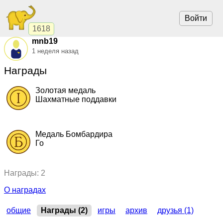
Войти
1618
mnb19
1 неделя назад
Награды
Золотая медаль
Шахматные поддавки
2015, Шахматные поддавки.
"Бригантина"
,
командный кубок
Медаль Бомбардира
Го
2011, Го.
"Адреналин"
,
командный кубок
Награды: 2
О наградах
общие
Награды (2)
игры
архив
друзья (1)