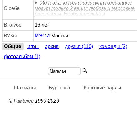
'Знаешь, спасти этот мир в принципе
О себе
могут только 2 вещи: любовь и массовые
расстрелы. Необязательно в
В клубе
16 лет
ВУЗы
МЭСИ
Москва
Общие
игры
архив
друзья (110)
команды (2)
фотоальбом (1)
🔍
Шахматы
Буркозел
Короткие нарды
©
Гамблер
1999-2026