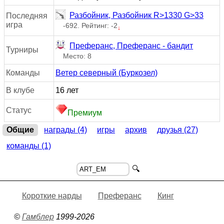
Разбойник, Разбойник R>1330 G>33
Последняя
игра
-692. Рейтинг: -2
↓
Преферанс, Преферанс - бандит
Турниры
Место: 8
Команды
Ветер северный (Буркозел)
В клубе
16 лет
Статус
Премиум
Общие
награды (4)
игры
архив
друзья (27)
команды (1)
🔍
Короткие нарды
Преферанс
Кинг
©
Гамблер
1999-2026