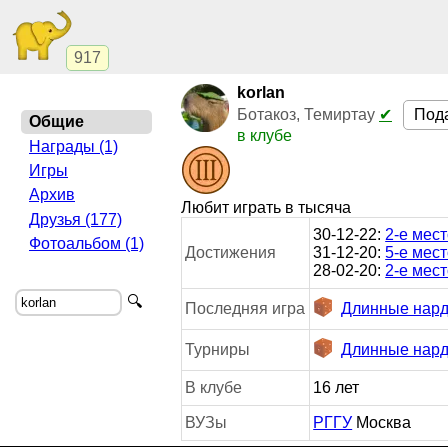
917
korlan
Под
Ботакоз, Темиртау
✔
Общие
в клубе
Награды (1)
Игры
Архив
Любит играть в тысяча
Друзья (177)
30-12-22:
2-е мес
Фотоальбом (1)
Достижения
31-12-20:
5-е мес
28-02-20:
2-е мес
🔍
Последняя игра
Длинные нард
Турниры
Длинные нард
В клубе
16 лет
ВУЗы
РГГУ
Москва