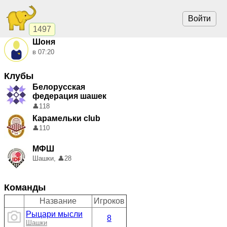
Войти
1497
Шоня
в 07:20
Клубы
Белорусская
федерация шашек
👤
118
Карамельки club
👤
110
МФШ
Шашки,
👤
28
Команды
Название
Игроков
Рыцари мысли
8
Шашки