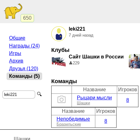
650
leki221
7 дней назад
Общие
Награды (24)
Клубы
Игры
Сайт Шашки в России
Архив
👤
229
Друзья (120)
Команды (5)
Команды
Название
Игроков
🔍
Рыцари мысли
8
Шашки
Название
Игроков
Непобедимые
8
Бразильские
Шашки