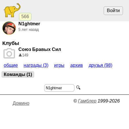
Войти
566
N1ghtmer
5 лет назад
Клубы
Союз Бравых Сил
👤
149
общие
награды (3)
игры
архив
друзья (98)
Команды (1)
🔍
©
Гамблер
1999-2026
Домино