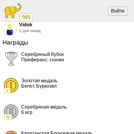
Войти
565
Vidok
2 дня назад
Награды
Серебряный Кубок
Преферанс: скачки
2011, Преферанс: скачки.
"Славяне"
,
чемпионат
Золотая медаль
Белот, Буркозел
2
2021, Белот.
"Наири"
,
командный кубок
2011, Буркозел.
"Маша и медведи"
,
чемпионат
Серебряная медаль
6 игр
11
2025, Техас-покер.
"Харизматичный авось"
,
чемпионат
2024, Техас-покер.
"СпринтТ"
,
командный кубок
Капитанская Бронзовая медаль