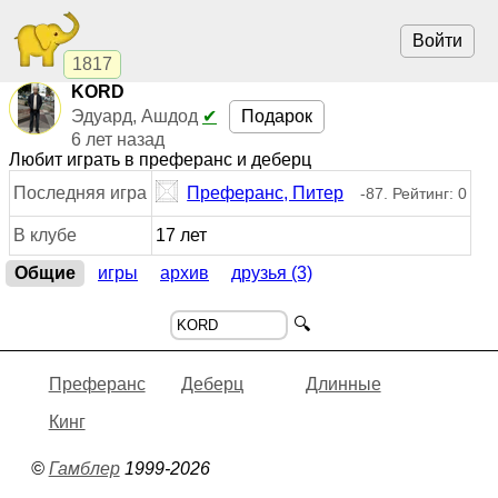
Войти
1817
KORD
Подарок
Эдуард, Ашдод
✔
6 лет назад
Любит играть в преферанс и деберц
Последняя игра
Преферанс, Питер
-87. Рейтинг: 0
В клубе
17 лет
Общие
игры
архив
друзья (3)
🔍
Преферанс
Деберц
Длинные
Кинг
©
Гамблер
1999-2026