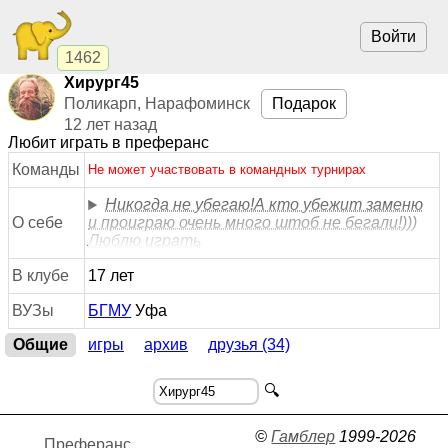
Войти
1462
Хирург45
Поликарп, Нарафоминск
Подарок
12 лет назад
Любит играть в преферанс
Команды
Не может участвовать в командных турнирах
Никогда не убегаю!А кто убежит заменю
О себе
и проиграю очень много штоб не бегали!)))
Люблю играть
В клубе
17 лет
ВУЗы
БГМУ
Уфа
Общие
игры
архив
друзья (34)
🔍
©
Гамблер
1999-2026
Преферанс