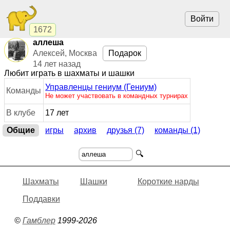
Войти
1672
аллеша
Алексей, Москва
Подарок
14 лет назад
Любит играть в шахматы и шашки
Управленцы гениум (Гениум)
Команды
Не может участвовать в командных турнирах
В клубе
17 лет
Общие
игры
архив
друзья (7)
команды (1)
🔍
Шахматы
Шашки
Короткие нарды
Поддавки
©
Гамблер
1999-2026