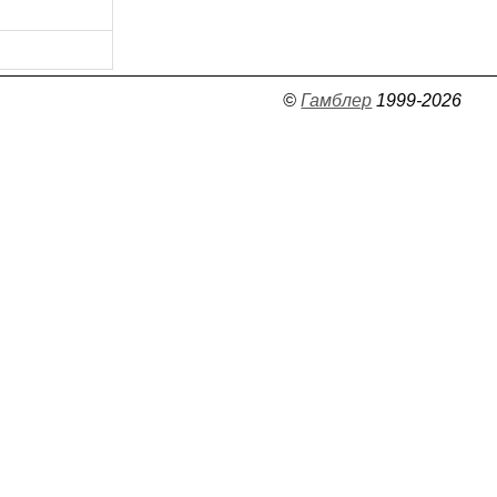
©
Гамблер
1999-2026