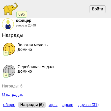
Войти
695
офицер
вчера в 20:49
Награды
Золотая медаль
Домино
2
2025, Домино.
"Рассвет"
,
командный кубок
2024, Домино.
"Рассвет"
,
командный кубок
Серебряная медаль
Домино
4
2023, Домино.
"Рассвет"
,
командный кубок
Награды: 6
2022, Домино.
"Рассвет"
,
командный кубок
2021, Домино.
"Созвездие"
,
командный кубок
О наградах
2013, Домино.
"Путь к олимпу дом"
,
чемпионат
общие
Награды (6)
игры
архив
друзья (31)