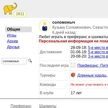
1611
соломоныч
Кузьма Соломонович, Севасто
Общие
6 дней назад
Игры
Любит играть в преферанс и шахматы
Архив
Персональная информация не пок
Друзья
28-09-18:
5-е место 
Достижения
01-06-18:
5-е место 
20-08-20:
3-е место 
🔍
Последняя игра
Преферанс, Пит
Турниры
Длинные нарды
Команды
Не может участвовать в
В клубе
17 лет
Преферанс
Шахматы