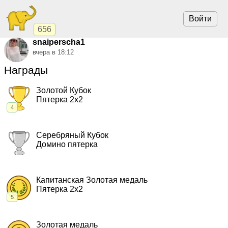
Войти
656
snaiperscha1
вчера в 18:12
Награды
Золотой Кубок
Пятерка 2x2
4
2024, Пятерка 2x2.
"Пентаграмма"
,
чемпионат
2018, Пятерка 2x2.
"Пентаграмма"
,
чемпионат
Серебряный Кубок
2016, Пятерка 2x2.
"Пентаграмма"
,
чемпионат
Домино пятерка
2015, Пятерка 2x2.
"Пентаграмма"
,
чемпионат
2013, Домино пятерка.
"Пентаграмма"
,
чемпионат
Капитанская Золотая медаль
Пятерка 2x2
5
2025, Пятерка 2x2.
"Пентаграмма"
,
командный кубок
2024, Пятерка 2x2.
"Пентаграмма"
,
командный кубок
Золотая медаль