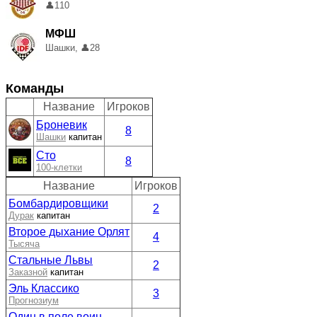
👤
110
МФШ
Шашки,
👤
28
Команды
Название
Игроков
Броневик
8
Шашки
капитан
Сто
8
100-клетки
Название
Игроков
Бомбардировщики
2
Дурак
капитан
Второе дыхание Орлят
4
Тысяча
Стальные Львы
2
Заказной
капитан
Эль Классико
3
Прогнозиум
Один в поле воин