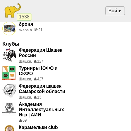
Войти
1538
броня
вчера в 18:21
Клубы
Федерация Шашек
России
Шашки,
👤
127
Турниры ЮФО и
СКФО
Шашки,
👤
427
Федерация шашек
Самарской области
Шашки,
👤
13
Академия
Интеллектуальных
Игр | АИИ
👤
69
Карамельки club