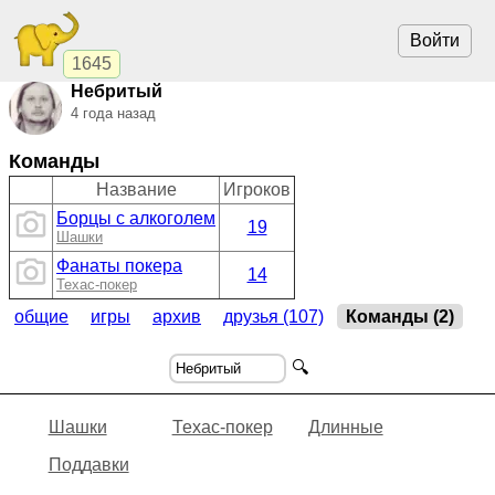
Войти
1645
Небритый
4 года назад
Команды
Название
Игроков
Борцы с алкоголем
19
Шашки
Фанаты покера
14
Техас-покер
общие
игры
архив
друзья (107)
Команды (2)
🔍
Шашки
Техас-покер
Длинные
Поддавки