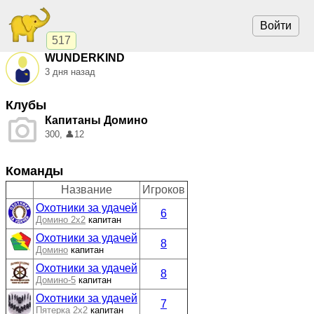
Войти
517
WUNDERKIND
3 дня назад
Клубы
Капитаны Домино
300,
👤
12
Команды
Название
Игроков
Охотники за удачей
6
Домино 2x2
капитан
Охотники за удачей
8
Домино
капитан
Охотники за удачей
8
Домино-5
капитан
Охотники за удачей
7
Пятерка 2x2
капитан