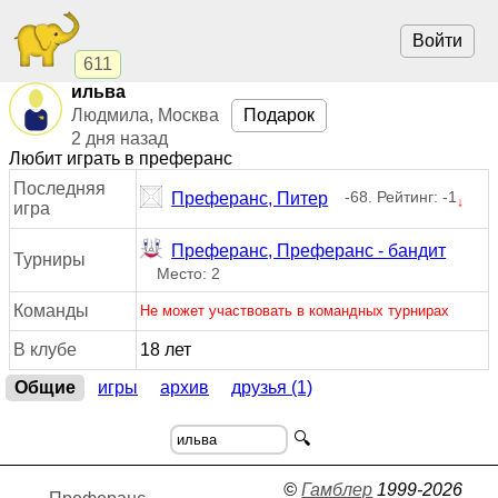
Войти
611
ильва
Людмила, Москва
Подарок
2 дня назад
Любит играть в преферанс
Последняя
-68. Рейтинг: -1
Преферанс, Питер
↓
игра
Преферанс, Преферанс - бандит
Турниры
Место: 2
Команды
Не может участвовать в командных турнирах
В клубе
18 лет
Общие
игры
архив
друзья (1)
🔍
©
Гамблер
1999-2026