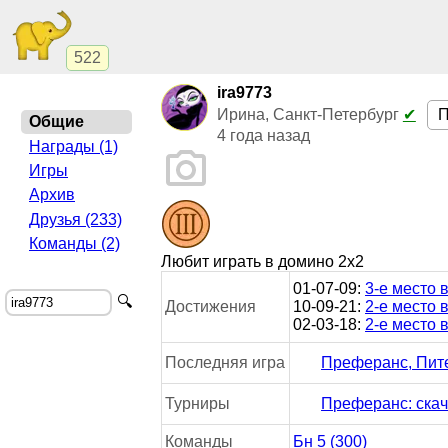
522
ira9773
П
Ирина, Санкт-Петербург
✔
Общие
4 года назад
Награды (1)
Игры
Архив
Друзья (233)
Команды (2)
Любит играть в домино 2x2
01-07-09:
3-е место 
🔍
Достижения
10-09-21:
2-е место 
02-03-18:
2-е место 
Последняя игра
Преферанс, Пит
Турниры
Преферанс: скач
Команды
Бн 5 (300)