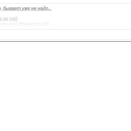
 бывает уже не надо...
а не пай
тите мой французский)