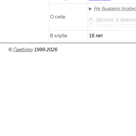
Не бывает поздно,
О себе
Я - бестия, я девочк
Я - стерва (и прос
В клубе
18 лет
©
Гамблер
1999-2026