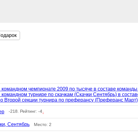
одарок
в командном чемпионате 2009 по тысяче в составе команд
в командном турнире по скачкам (Скачки Сентябрь) в соста
во Второй секции турнира по преферансу (Преферанс Март)
-218. Рейтинг: -4
ер
↓
ки, Сентябрь
Место: 2