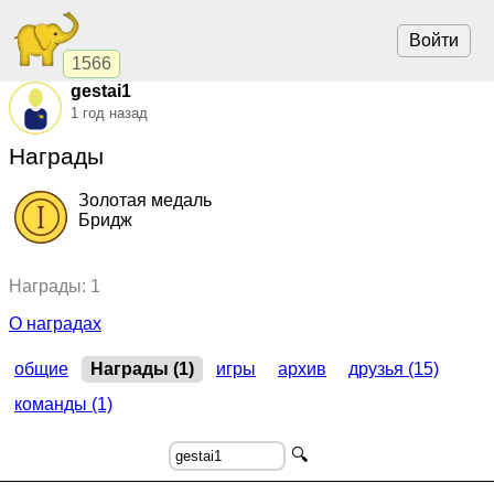
Войти
1566
gestai1
1 год назад
Награды
Золотая медаль
Бридж
2018, Бридж.
"Сливен"
,
командный кубок
Награды: 1
О наградах
общие
Награды (1)
игры
архив
друзья (15)
команды (1)
🔍