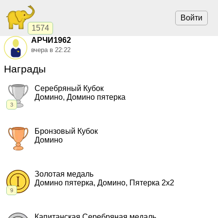
Войти
1574
АРЧИ1962
вчера в 22:22
Награды
Серебряный Кубок
Домино, Домино пятерка
3
2011, Домино.
"КАЙФАРИКИ"
,
чемпионат
2010, Домино пятерка.
"КАЙФАРИКИ - 5"
,
чемпионат
Бронзовый Кубок
2009, Домино пятерка.
"КАЙФАРИКИ - 5"
,
чемпионат
Домино
2009, Домино.
"КАЙФАРИКИ"
,
чемпионат
Золотая медаль
Домино пятерка, Домино, Пятерка 2x2
9
2022, Домино пятерка.
"Кайфарики 5"
,
чемпионат
2019, Домино пятерка.
"Кайфарики 5"
,
командный кубок
Капитанская Серебряная медаль