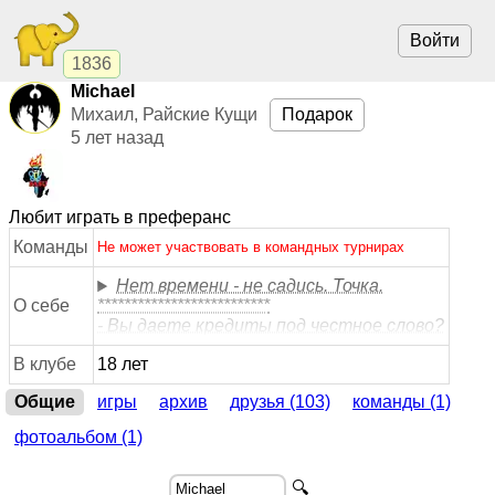
Войти
1836
Michael
Михаил, Райские Кущи
Подарок
5 лет назад
Любит играть в преферанс
Команды
Не может участвовать в командных турнирах
Нет времени - не садись. Точка.
О себе
**************************
- Вы даете кредиты под честное слово?
В клубе
18 лет
Общие
игры
архив
друзья (103)
команды (1)
фотоальбом (1)
🔍