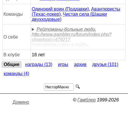
Одинокий воин (Поддавки)
,
Авантюристы
Команды
(Техас-покер)
,
Чистая сила (Шашки
двухходовые)
Рейтоманы-больные люди.
http://www.gambler.ru/forum/index.php?
О себе
showtopic=479217
тут основы игры в подды.
В клубе
18 лет
Общие
награды (13)
игры
архив
друзья (101)
команды (4)
🔍
©
Гамблер
1999-2026
Домино