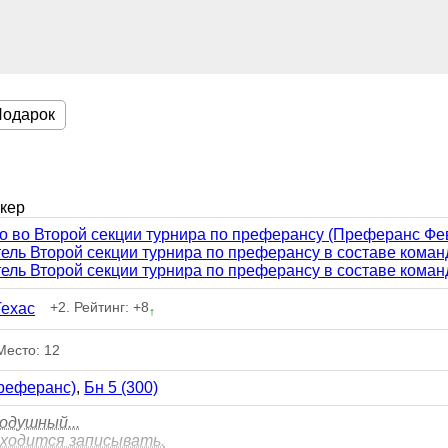
Подарок
окер
то во Второй секции турнира по преферансу (Преферанс Фев
ель Второй секции турнира по преферансу в составе коман
ель Второй секции турнира по преферансу в составе коман
+2. Рейтинг: +8
Техас
↑
Место: 12
Преферанс)
,
Бн 5 (300)
одушный...
иходится записывать.