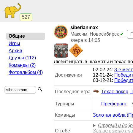
527
siberianmax
Максим, Новосибирск
✔
Общие
вчера в 14:05
Игры
Архив
Друзья (112)
Любит играть в шахматы и техас-п
Команды (2)
02-02-24:
3-е мес
Фотоальбом (4)
Достижения
12-01-24:
Победит
03-12-21:
Победит
🔍
Последняя игра
Техас-покер, 
Турниры
Преферанс
Команды
Золотая вобла (
Старый и добр
О себе
Зла не помню,пр